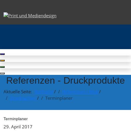
Referenzen - Druckprodukte
Aktuelle Seite:
Startseite
/
Referenzen / Blog
/
Drucksachen
/
Terminplaner
Terminplaner
29. April 2017